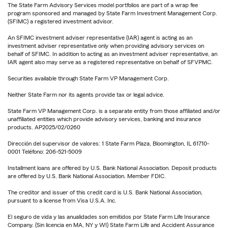
The State Farm Advisory Services model portfolios are part of a wrap fee
program sponsored and managed by State Farm Investment Management Corp.
(SFIMC) a registered investment advisor.
An SFIMC investment adviser representative (IAR) agent is acting as an
investment adviser representative only when providing advisory services on
behalf of SFIMC. In addition to acting as an investment adviser representative, an
IAR agent also may serve as a registered representative on behalf of SFVPMC.
Securities available through State Farm VP Management Corp.
Neither State Farm nor its agents provide tax or legal advice.
State Farm VP Management Corp. is a separate entity from those affiliated and/or
unaffiliated entities which provide advisory services, banking and insurance
products. AP2025/02/0260
Dirección del supervisor de valores: 1 State Farm Plaza, Bloomington, IL 61710-
0001 Teléfono: 206-521-5009
Installment loans are offered by U.S. Bank National Association. Deposit products
are offered by U.S. Bank National Association. Member FDIC.
The creditor and issuer of this credit card is U.S. Bank National Association,
pursuant to a license from Visa U.S.A. Inc.
El seguro de vida y las anualidades son emitidos por State Farm Life Insurance
Company. (Sin licencia en MA, NY y WI) State Farm Life and Accident Assurance