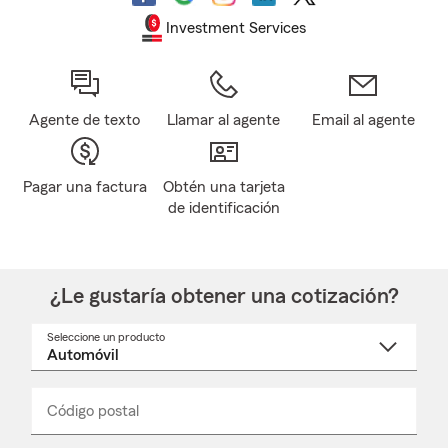
Investment Services
Agente de texto
Llamar al agente
Email al agente
Pagar una factura
Obtén una tarjeta
de identificación
¿Le gustaría obtener una cotización?
Seleccione un producto
Seleccione
un
nombre
de
producto
del
Código postal
Ingresa
Ingresa
_____
menú
un
un
desplegable
código
código