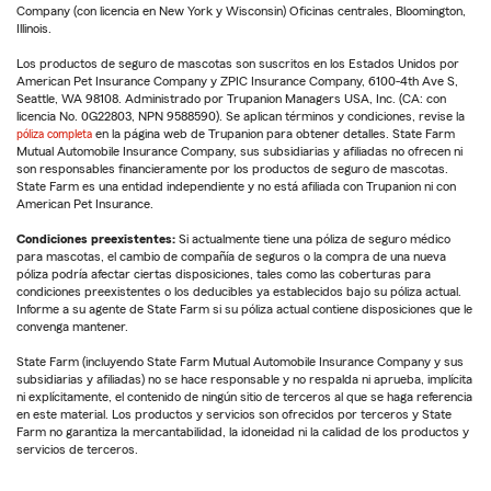
Company (con licencia en New York y Wisconsin) Oficinas centrales, Bloomington,
Illinois.
Los productos de seguro de mascotas son suscritos en los Estados Unidos por
American Pet Insurance Company y ZPIC Insurance Company, 6100-4th Ave S,
Seattle, WA 98108. Administrado por Trupanion Managers USA, Inc. (CA: con
licencia No. 0G22803, NPN 9588590). Se aplican términos y condiciones, revise la
póliza completa
en la página web de Trupanion para obtener detalles. State Farm
Mutual Automobile Insurance Company, sus subsidiarias y afiliadas no ofrecen ni
son responsables financieramente por los productos de seguro de mascotas.
State Farm es una entidad independiente y no está afiliada con Trupanion ni con
American Pet Insurance.
Condiciones preexistentes:
Si actualmente tiene una póliza de seguro médico
para mascotas, el cambio de compañía de seguros o la compra de una nueva
póliza podría afectar ciertas disposiciones, tales como las coberturas para
condiciones preexistentes o los deducibles ya establecidos bajo su póliza actual.
Informe a su agente de State Farm si su póliza actual contiene disposiciones que le
convenga mantener.
State Farm (incluyendo State Farm Mutual Automobile Insurance Company y sus
subsidiarias y afiliadas) no se hace responsable y no respalda ni aprueba, implícita
ni explícitamente, el contenido de ningún sitio de terceros al que se haga referencia
en este material. Los productos y servicios son ofrecidos por terceros y State
Farm no garantiza la mercantabilidad, la idoneidad ni la calidad de los productos y
servicios de terceros.