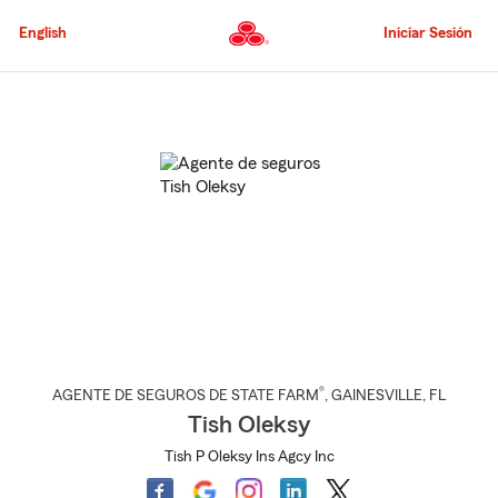
Pasar
al
English
Iniciar Sesión
contenido
principal
Comienzo
del
contenido
principal
®
AGENTE DE SEGUROS DE STATE FARM
,
GAINESVILLE
, FL
Tish Oleksy
Tish P Oleksy Ins Agcy Inc