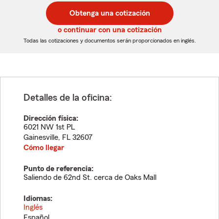
postal
postal
Obtenga una cotización
de
de
5
5
o continuar con una cotización
dígitos
dígitos
Todas las cotizaciones y documentos serán proporcionados en inglés.
Detalles de la oficina:
Dirección física:
6021 NW 1st PL
Gainesville
,
FL
32607
Cómo llegar
Punto de referencia:
Saliendo de 62nd St. cerca de Oaks Mall
Idiomas:
Inglés
Español